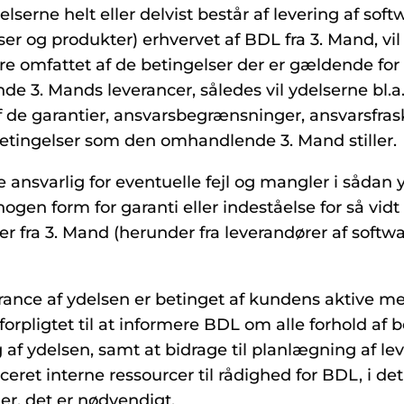
lserne helt eller delvist består af levering af softw
ser og produkter) erhvervet af BDL fra 3. Mand, vi
re omfattet af de betingelser der er gældende for
e 3. Mands leverancer, således vil ydelserne bl.a
f de garantier, ansvarsbegrænsninger, ansvarsfrask
etingelser som den omhandlende 3. Mand stiller.
 ansvarlig for eventuelle fejl og mangler i sådan 
nogen form for garanti eller indeståelse for så vid
er fra 3. Mand (herunder fra leverandører af softwa
erance af ydelsen er betinget af kundens aktive m
orpligtet til at informere BDL om alle forhold af 
g af ydelsen, samt at bidrage til planlægning af l
ificeret interne ressourcer til rådighed for BDL, i d
r, det er nødvendigt.