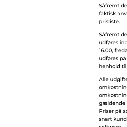
Såfremt der
faktisk anv
prisliste.
Såfremt der
udføres ind
16.00, fred
udføres på 
henhold til
Alle udgift
omkostning
omkostninge
gældende p
Priser på s
snart kund
software.