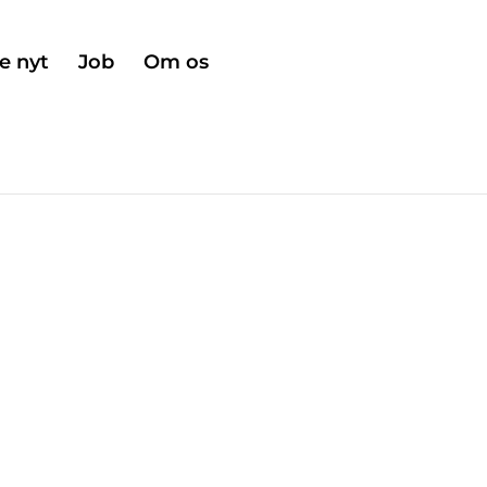
e nyt
Job
Om os