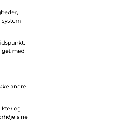
gheder,
T-system
tidspunkt,
ftiget med
ikke andre
ukter og
forhøje sine