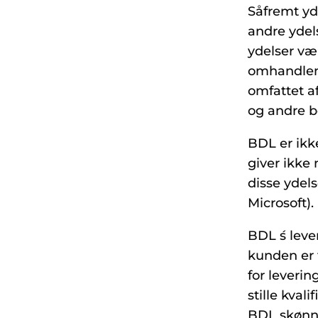
Såfremt yde
andre ydel
ydelser væ
omhandlend
omfattet a
og andre b
BDL er ikke
giver ikke 
disse ydels
Microsoft).
BDL ́s lev
kunden er f
for leverin
stille kval
BDL skønne