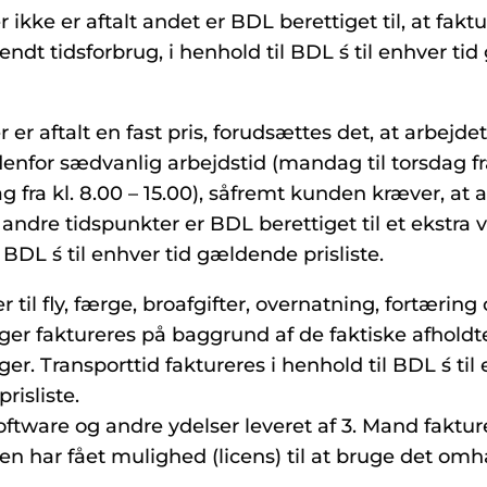
 ikke er aftalt andet er BDL berettiget til, at fakt
endt tidsforbrug, i henhold til BDL ́s til enhver t
 er aftalt en fast pris, forudsættes det, at arbejde
enfor sædvanlig arbejdstid (mandag til torsdag fra
ag fra kl. 8.00 – 15.00), såfremt kunden kræver, at 
andre tidspunkter er BDL berettiget til et ekstra 
 BDL ́s til enhver tid gældende prisliste.
er til fly, færge, broafgifter, overnatning, fortæring
er faktureres på baggrund af de faktiske afholdt
r. Transporttid faktureres i henhold til BDL ́s til 
risliste.
oftware og andre ydelser leveret af 3. Mand faktur
en har fået mulighed (licens) til at bruge det o