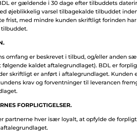
 BDL er gældende i 30 dage efter tilbuddets dater
d øjeblikkelig varsel tilbagekalde tilbuddet inde
 frist, med mindre kunden skriftligt forinden har
 tilbuddet.
N.
s omfang er beskrevet i tilbud, og/eller anden sær
et følgende kaldet aftalegrundlaget). BDL er forpligte
der skriftligt er anført i aftalegrundlaget. Kunden 
 kundens krav og forventninger til leverancen frem
dlaget.
ERNES FORPLIGTIGELSER.
r partnerne hver især loyalt, at opfylde de forpligt
 aftalegrundlaget.