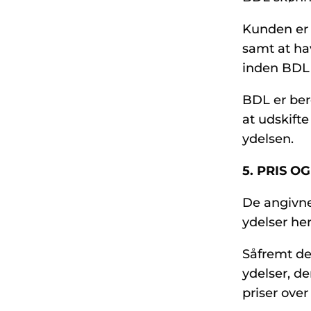
Kunden er f
samt at hav
inden BDL 
BDL er bere
at udskift
ydelsen.
5. PRIS O
De angivne
ydelser her
Såfremt de
ydelser, de
priser over