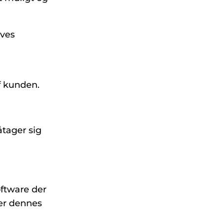
ives
f kunden.
åtager sig
oftware der
ler dennes