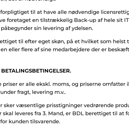
orpligtiget til at have alle nødvendige licensretti
e foretaget en tilstrækkelig Back-up af hele sit I
påbegynder sin levering af ydelsen.
ttiget til efter eget skøn, på et hvilket som helst 
e en eller flere af sine medarbejdere der er beskæ
G BETALINGSBETINGELSER.
 priser er alle ekskl. moms, og priserne omfatter 
under fragt, levering m.v..
r sker væsentlige prisstigninger vedrørende prod
r skal leveres fra 3. Mand, er BDL berettiget til at 
 for kunden tilsvarende.