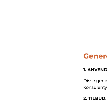
behovet – og de mulighe
tilbyder. Vi fra BDL levere
der gør hele forskellen o
Genere
1. ANVEND
Disse gener
konsulentyd
2. TILBUD.