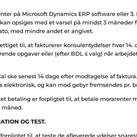
er på Microsoft Dynamics ERP software eller 3.
 kan opsiges med et varsel på mindst 3 måneder f
to, med mindre andet er angivet.
ttiget til, at fakturerer konsulentydelser hver 14.
nde opgaver eller (efter BDL ́s valg) når arbejdet
kal ske senest 14 dage efter modtagelse af faktura
 elektronisk, og kan mod gebyr fremsendes pr. b
et betaling er forpligtet til, at betale morarenter 
 måned.
ATION OG TEST.
orpligtet til, at teste de afleverede ydelser snare