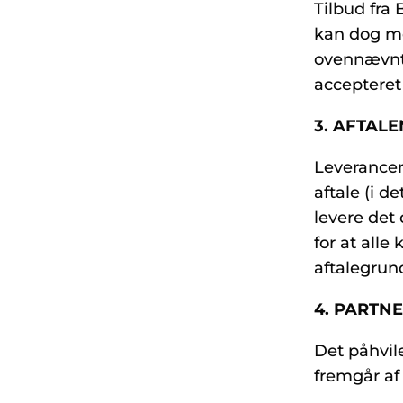
Tilbud fra
kan dog me
ovennævnte
accepteret
3. AFTALE
Leverancen
aftale (i d
levere det 
for at alle
aftalegrun
4. PARTN
Det påhvile
fremgår af