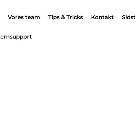
Vores team
Tips & Tricks
Kontakt
Sidst
jernsupport
 vores …
mål at skabe værdi
ejdet og vi arbejder
ores kunder. BDL
aler sammen med
l og de andre
forretning giver os
in løsning i takt med