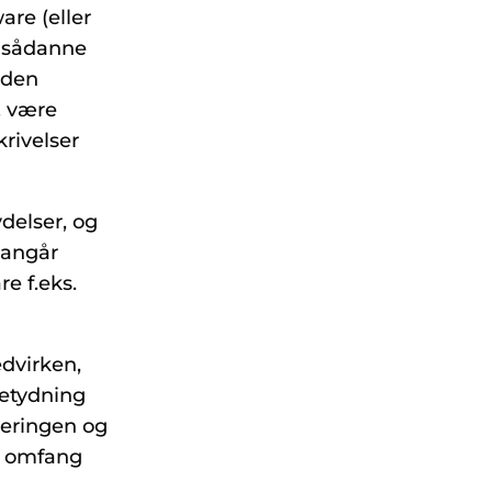
are (eller
l sådanne
 den
. være
rivelser
ydelser, og
t angår
re f.eks.
edvirken,
betydning
everingen og
et omfang