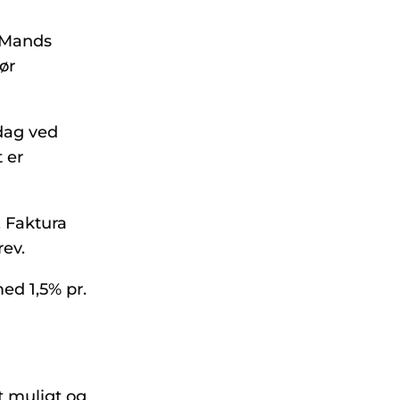
 Mands
ør
 dag ved
 er
. Faktura
rev.
med 1,5% pr.
st muligt og