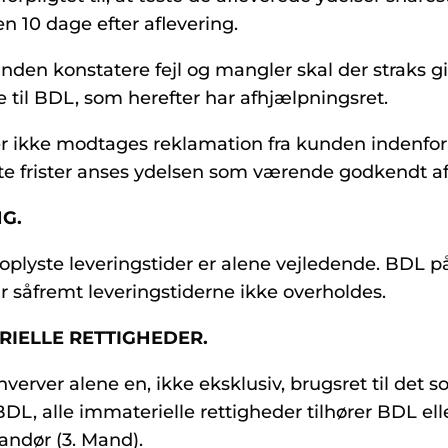
n 10 dage efter aflevering.
nden konstatere fejl og mangler skal der straks g
 til BDL, som herefter har afhjælpningsret.
r ikke modtages reklamation fra kunden indenfor
 frister anses ydelsen som værende godkendt a
NG.
oplyste leveringstider er alene vejledende. BDL p
ar såfremt leveringstiderne ikke overholdes.
ERIELLE RETTIGHEDER.
erver alene en, ikke eksklusiv, brugsret til det s
BDL, alle immaterielle rettigheder tilhører BDL el
andør (3. Mand).