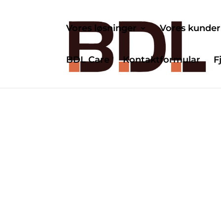
Vores løsninger
Vores kunder
BDL Care
Kontaktformular
F
Din forretning er
… kæphest
.
Det er vores 
igennem alle led i samarb
helhedsorienteret med v
leverer løsninger, som t
mennesker, forretningsmå
systemer.
Forståelsen for netop din 
mulighed for at udvikle d