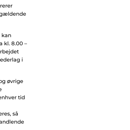
urerer
id gældende
t kan
 kl. 8.00 –
arbejdet
vederlag i
 og øvrige
e
enhver tid
eres, så
mhandlende