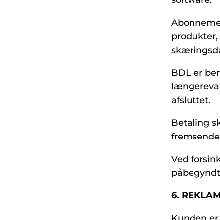
Abonnement
produkter,
skæringsda
BDL er bere
længerevare
afsluttet.
Betaling s
fremsendes
Ved forsink
påbegyndt
6. REKLAM
Kunden er f