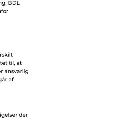
ing. BDL
nfor
skilt
t til, at
er ansvarlig
går af
igelser der