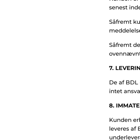
senest inde
Såfremt ku
meddelelse
Såfremt de
ovennævnte
7. LEVERI
De af BDL 
intet ansv
8. IMMAT
Kunden erhv
leveres af 
underlever