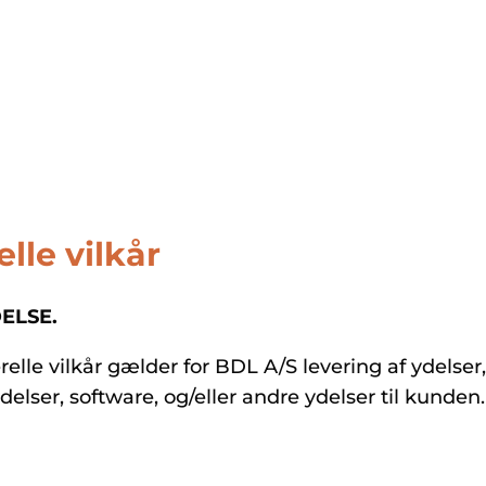
der, systemerne
r den sidste procent,
g skaber merværdi.
lle vilkår
ELSE.
elle vilkår gælder for BDL A/S levering af ydelser
elser, software, og/eller andre ydelser til kunden.